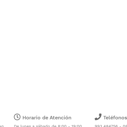
Horario de Atención
Teléfono
aq
De lunes a sábado de 8:00 - 19:00
993 484756 - 0