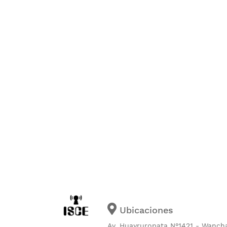
Ubicaciones
Av. Huayruropata N°1421 - Wanch