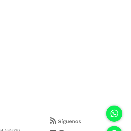
s
Síguenos
84 585630