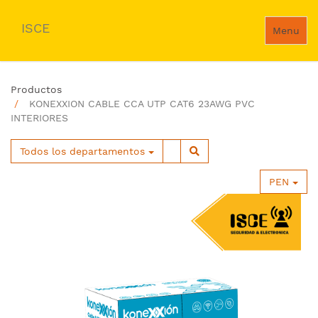
ISCE
Menu
Productos
KONEXXION CABLE CCA UTP CAT6 23AWG PVC
INTERIORES
Todos los departamentos
PEN