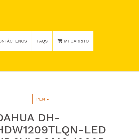
ONTÁCTENOS
FAQS
MI CARRITO
PEN
DAHUA DH-
HDW1209TLQN-LED