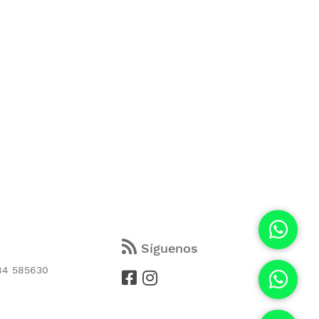
s
Síguenos
84 585630