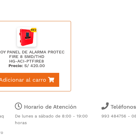
OY PANEL DE ALARMA PROTEC
FIRE 8 SMD/THD
HG-ACI-PTFIRE8
Precio:
S/
420.00
Adicionar al carro
Horario de Atención
Teléfono
aq
De lunes a sábado de 8:00 - 19:00
993 484756 - 0
horas
ro