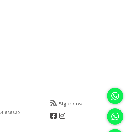
s
Síguenos
84 585630