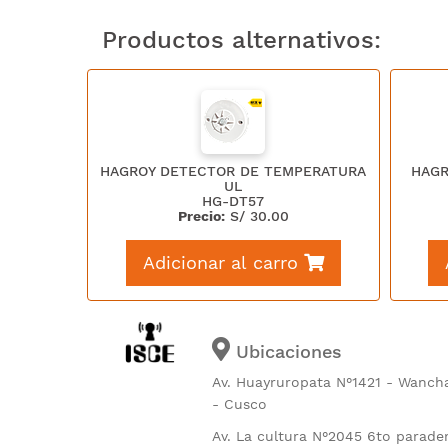
Productos alternativos:
HAGROY DETECTOR DE TEMPERATURA
HAGR
UL
HG-DT57
Precio:
S/
30.00
Adicionar al carro
Ubicaciones
Av. Huayruropata N°1421 - Wanch
- Cusco
Av. La cultura N°2045 6to parade