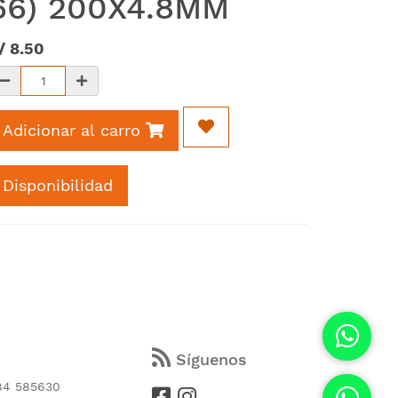
66) 200X4.8MM
/
8.50
Adicionar al carro
Disponibilidad
s
Síguenos
84 585630