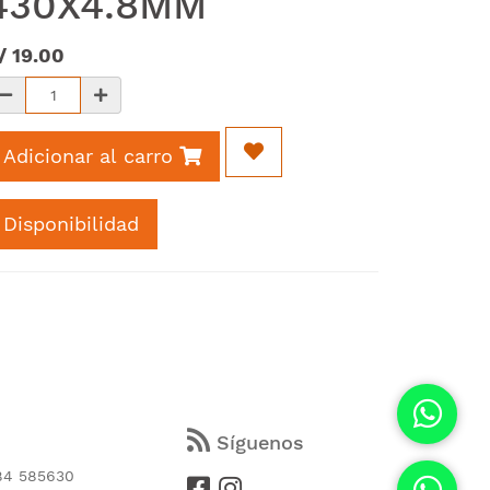
430X4.8MM
/
19.00
Adicionar al carro
Disponibilidad
s
Síguenos
84 585630