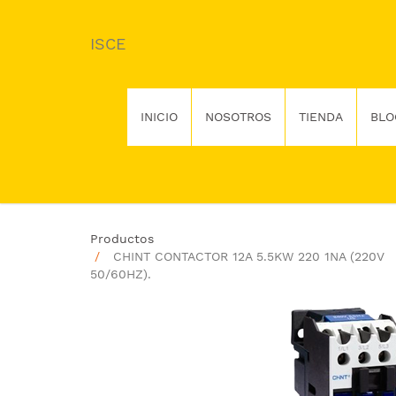
ISCE
INICIO
NOSOTROS
TIENDA
BLO
Productos
CHINT CONTACTOR 12A 5.5KW 220 1NA (220V
50/60HZ).