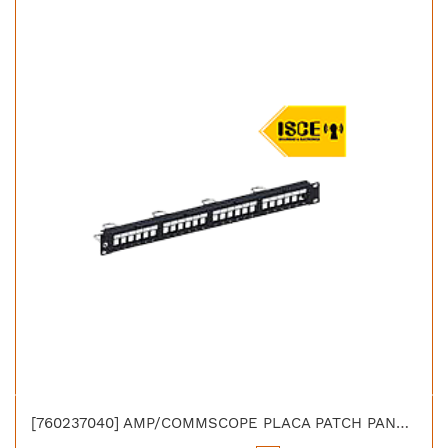
[760237040] AMP/COMMSCOPE PLACA PATCH PANEL 24 PTO VACIA CAT 5E/6