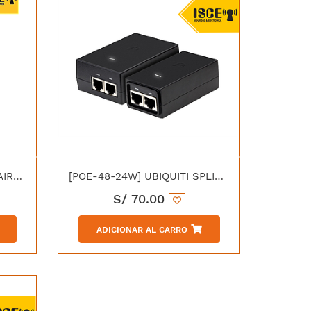
[RP-5AC-GEN2] UBIQUITI AIRMAX ROCKET PRISM 5AC GEN2
[POE-48-24W] UBIQUITI SPLITER DIVISOR DE ENERGIA 48V/24W
S/
70.00
ADICIONAR AL CARRO