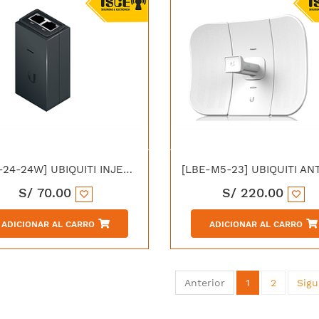
[POE-24-24W] UBIQUITI INJECTOR POE 24V/24W
S/
70.00
S/
220.00
ADICIONAR AL CARRO
ADICIONAR AL CARRO
Anterior
1
2
Sigu