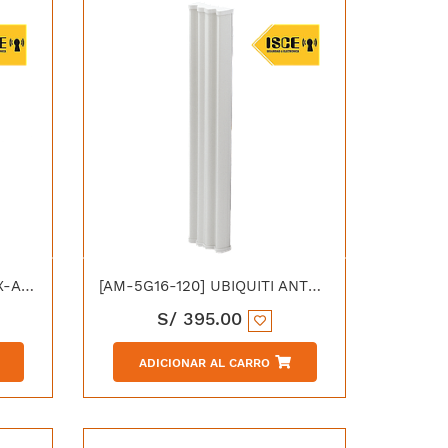
[NS-5AC] UBIQUITI AIRMAX-AC NANOSTATION AC 5GHZ ANTENA DE 16 DBI HASTA 450 MBPS
[AM-5G16-120] UBIQUITI ANTENA SECTORIAL 5.8 GHZ 16DBI 120° 2X2 MIMO AIRMAX
S/
395.00
ADICIONAR AL CARRO