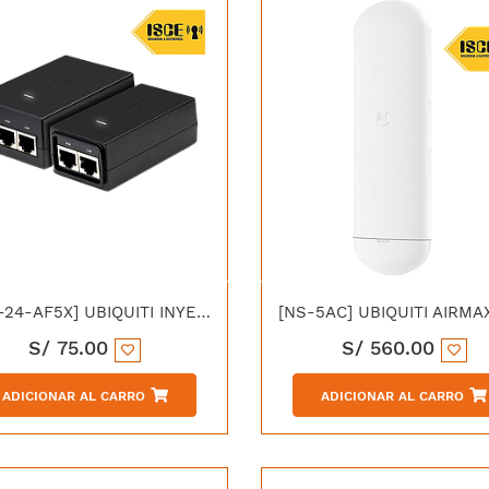
[POE-24-AF5X] UBIQUITI INYECTOR POE PARA AF-5X 24VDC 24W
S/
75.00
S/
560.00
ADICIONAR AL CARRO
ADICIONAR AL CARRO