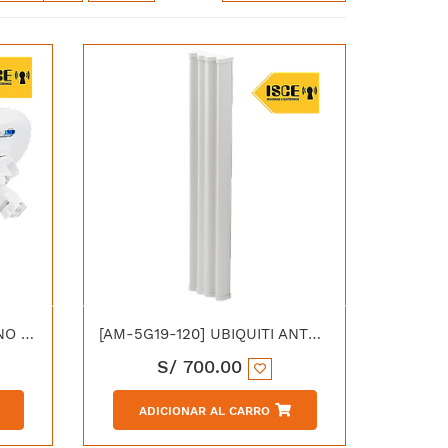
[NBE-M5-16] UBIQUITI NANO BEAM M5 AIRMAX 5GHZ ANT. 16 DBI
[AM-5G19-120] UBIQUITI ANTENA 5.0 GHz SECTORIAL 19dBi, 120º
S/
700.00
ADICIONAR AL CARRO