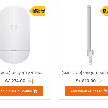
[LOCO5AC] UBIQUITI ANTENA NS-5ACL CPE AC 13dBI HASTA 1KM EN PTMP NO INCLUYE INYECTOR POE
S/
274.00
S/
810.00
ADICIONAR AL CARRO
ADICIONAR AL CARRO