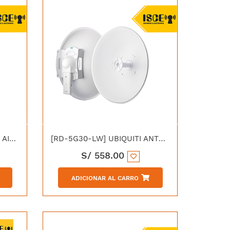
[PBE-5AC-GEN2] UBIQUITI AIR MAX POWER BEAM 5AC GEN2
[RD-5G30-LW] UBIQUITI ANTENA 5.0 GHz 1 DLW DIRECCIONAL ROCKETDISH 30dBi
S/
558.00
ADICIONAR AL CARRO