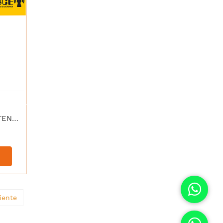
[LBE-M5-23] UBIQUITI ANTENA DIRECCIONAL DE 5.0GHZ DE 23 DBI
iente