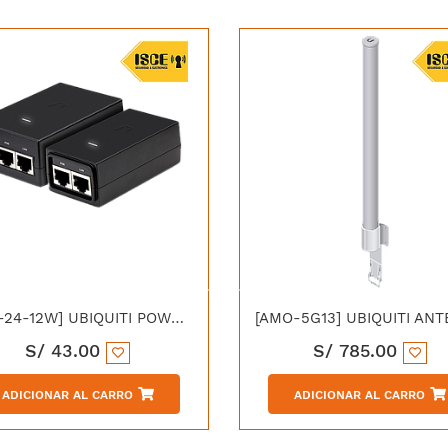
[POE-24-12W] UBIQUITI POWER OVER ETHERNET INJECTOR 24V/12W
S/
43.00
S/
785.00
ADICIONAR AL CARRO
ADICIONAR AL CARRO