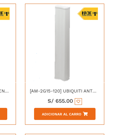
[AMO-2G10] UBIQUITI ANTENA OMNIDIRECCIONAL 2.4GHZ AIRMAX GANANCIA 10dBI MIMO
[AM-2G15-120] UBIQUITI ANTENA SECTORIAL 2.4 GHZ AIRMAX 2X2 MIMO GANANCIA 15dBI
S/
655.00
ADICIONAR AL CARRO