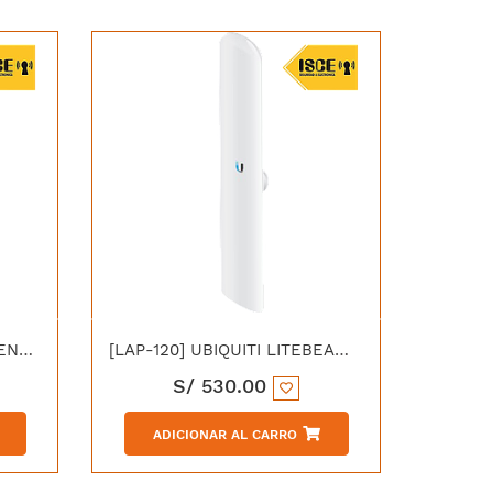
[AMO-5G13] UBIQUITI ANTENA OMNIDIRECCIONAL 5.8GHZ AIRMAX 13dBI ANGULO DE RADIACION 123°
[LAP-120] UBIQUITI LITEBEAM SECTOR 5AC AIRMAX 2X2 MIMO 5GHZ 25dBM 450MBPS ANTENA SECTORIAL INTEGRADO 16dBI
S/
530.00
ADICIONAR AL CARRO