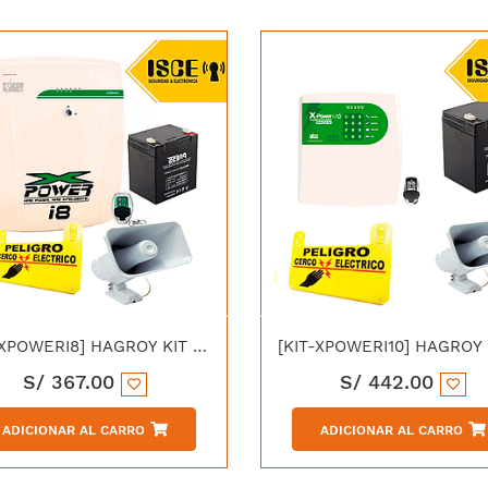
[KIT-XPOWERI8] HAGROY KIT ELECTRIFICADOR X POWER Xi8 ON TECLADO SMD/THD 220V + BATERIA DE 4AMP 12V PS4-12 + LETRERO DE ADVERTENCIA +SIRENA ES200R
S/
367.00
S/
442.00
ADICIONAR AL CARRO
ADICIONAR AL CARRO