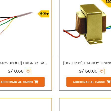
[HG-4X22UN300] HAGROY CABLE ALARMA 4X22 SIN APANTALLAR
S/
0.60
S/
60.00
ADICIONAR AL CARRO
ADICIONAR AL CARRO