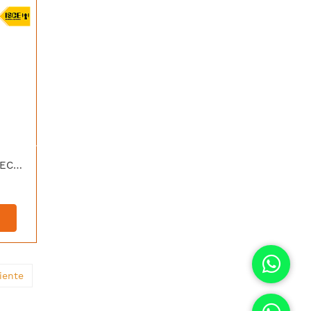
[HG-SKY6SMD] HAGROY RECEPTOR INALAMBRICO DE 6 CANALES
iente