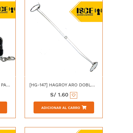
[KIT-MPR2-BAT7] HAGROY PANEL DE ALARMA COMUNITARIA CON BAT. 12V-7AMP, INCLUYE SIRENA,
[HG-147] HAGROY ARO DOBLE CON TUERCA 1/4"
S/
1.60
ADICIONAR AL CARRO