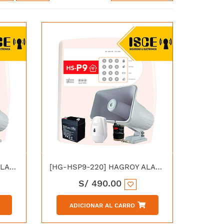
[HG-HSP8-220] HAGROY ALARMA RESIDENCIAL HS-P8 SMD/THD 220V
[HG-HSP9-220] HAGROY ALARMA RESIDENCIAL HS-P9 220VAC
S/
490.00
ADICIONAR AL CARRO