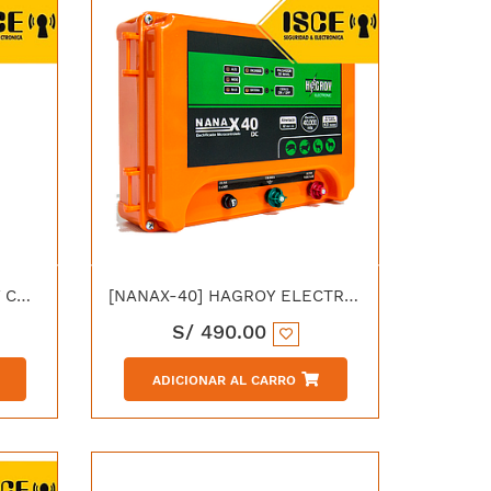
[HG-CCO250-2.5] HAGROY CABLE DE CERCO ELECTRICO NARANJA / POLYWIRE 250m 2.MM 6 x 0.20MMSS
[NANAX-40] HAGROY ELECTRIFICADOR GANADERO 40KM 4.0JOULES 12VDC
S/
490.00
ADICIONAR AL CARRO