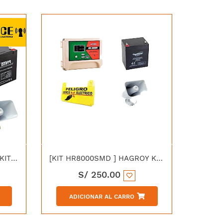
[KIT-XPOWERI10] HAGROY KIT ALECTRIFICADOR X POWER i10 CON TECLADO SMD/THD 220V + BATERIA DE 4AMP 12V PS4-12 + LETRERO DE ADVERTENCIA
[KIT HR8000SMD ] HAGROY KIT ELECTRIFICADOR HR 8000 SMD 220VAC 1500MT + BATERIA 4AMP 12V PS4-12 + LETRERO DE ADVERTENCIA
S/
250.00
ADICIONAR AL CARRO