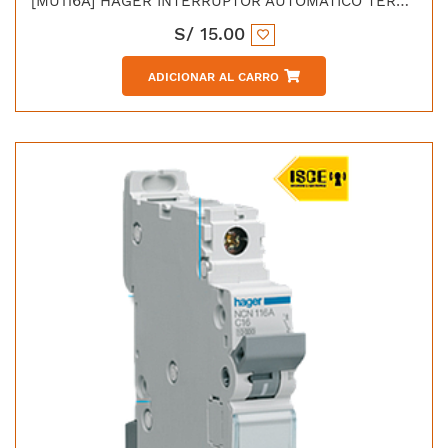
[MU116A] HAGER INTERRUPTOR AUTOMATICO TERMOMAGNETICO "C" 1X16 AMP 6KA/230V - IEC 60898
S/
15.00
ADICIONAR AL CARRO