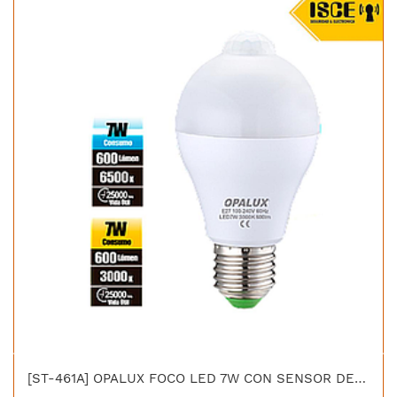
[ST-461A] OPALUX FOCO LED 7W CON SENSOR DE MOVIMIENTO 110-240VAC E-27