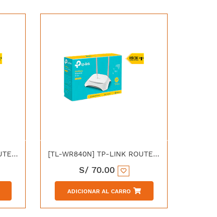
[TL-WR850N] TP-LINK ROUTER INALAMBRICO N 300M CONFIGURACION AGIL
[TL-WR840N] TP-LINK ROUTER ILAMBRICO 300MBPS 2 ANTENAS
S/
70.00
ADICIONAR AL CARRO