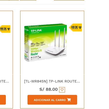
[TL-WR945N] TP-LINK ROUTER INALAMBRICO 300MBPS 3 ANTENAS
[TL-WR845N] TP-LINK ROUTER INALAMBRICO 300MBPS 3 ANTENAS
S/
88.00
ADICIONAR AL CARRO