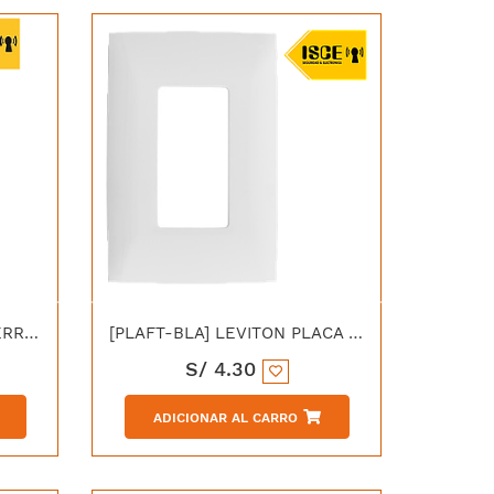
[IN2PL-BLA] LEVITON INTERRUPTOR DOBLE 10A 250V C/PLACA CIEN BLANCA
[PLAFT-BLA] LEVITON PLACA SIMPLE 3 MODULOS PARA TOMA UNIVERSAL GFCI CIEN BLANCA 5825-W
S/
4.30
ADICIONAR AL CARRO