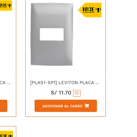
[PLA01-BLA] LEVITON PLACA SIMPLE 1 MODULO CIEN BLANCA
[PLAS1-SP1] LEVITON PLACA SIMPLE 1 MÓDULO CIEN ALUMINIO
S/
11.70
ADICIONAR AL CARRO