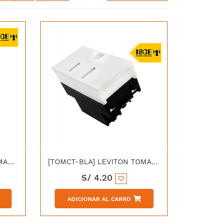
[TCT2P-BLA] LEVITON TOMACORRIENTE POLARIZADO CIEN C/TIERRA DUPLEX C/PLACA 15A (125-250)V BLANCO
[TOMCT-BLA] LEVITON TOMACORRIENTE POLARIZADO CIEN C/TIERRA 15A 125/250V - BLANCO
S/
4.20
ADICIONAR AL CARRO