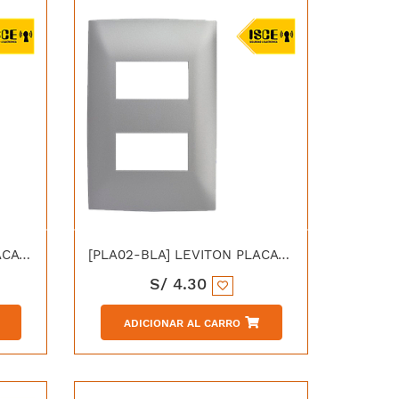
[PLAS3-SP3] LEVITON PLACA SIMPLE 3 MÓDULOS CIEN ALUMINIO
[PLA02-BLA] LEVITON PLACA SIMPLE 2 MODULOS CIEN BLANCA
S/
4.30
ADICIONAR AL CARRO