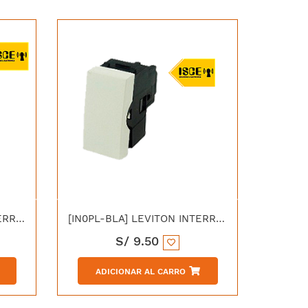
[INVPL-BLA] LEVITON INTERRUPTOR SIMPLE 3 VIAS CONMUTADOR 10A 250V C/PLACA CIEN BLANCA
[IN0PL-BLA] LEVITON INTERRUPTOR SIMPLE 10A 250V C/PLACA CIEN BLANCA
S/
9.50
ADICIONAR AL CARRO