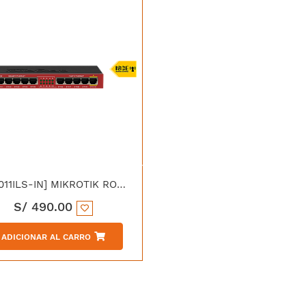
[RB2011ILS-IN] MIKROTIK ROUTERBOARD 2011ILS 64MB RAM, 1XSFP, 5XLAN, 5XGBIT LAN, ROUTEROS L4, DESKTOP CASE, PSU
S/
490.00
ADICIONAR AL CARRO