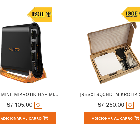
[HAP MINI] MIKROTIK HAP MINI RB931-2ND CON 650MHZ CPU 32MB RAM 3X6AN ROUTEROS L4
S/
105.00
S/
250.00
ADICIONAR AL CARRO
ADICIONAR AL CARRO