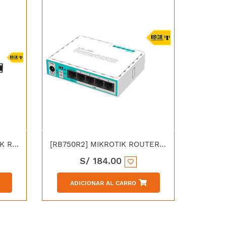
[RB2011UIAS-RM] MIKROTIK ROUTER BOARD WITH 1U RACKMOUNT CASE
[RB750R2] MIKROTIK ROUTER BOARD RAM 64MB 5 PUERTOS LAN
S/
184.00
ADICIONAR AL CARRO