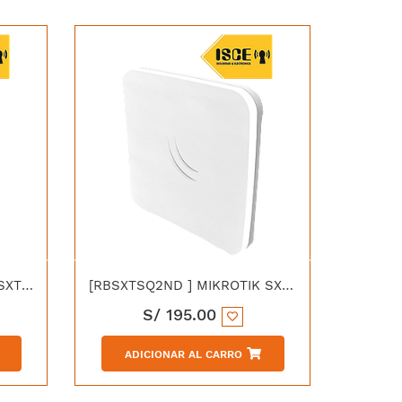
[RBSXTSQ5HP] MIKROTIK SXTSQ5 HIGH POWER CPE INALAMBRICO 5GHZ 802.11
[RBSXTSQ2ND ] MIKROTIK SXTSQ LITE2 CPE ANTENA DE 10dBi 2.4GHz DUAL CHAIL 802.11 BGN 650MHz CPU 64MB RAM PUERTO 1 x LAN POE
S/
195.00
ADICIONAR AL CARRO