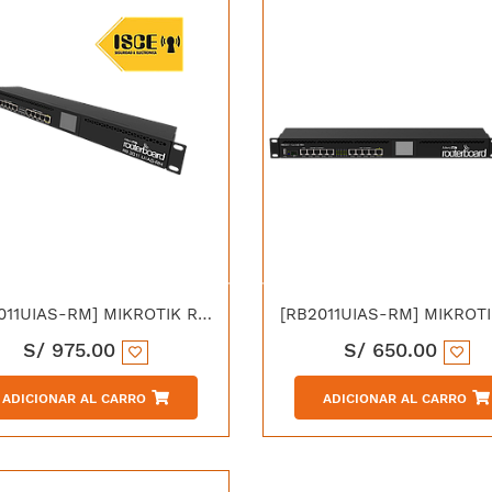
[RB3011UIAS-RM] MIKROTIK ROUTERBOARD RB3011UIAS-RM 1.4GHZ CPU 1.GB RAM 10X 1GBPS ETHERNET PORTS SFP USB3.0 Y POE
S/
975.00
S/
650.00
ADICIONAR AL CARRO
ADICIONAR AL CARRO