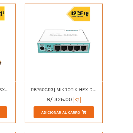
[RBSXTSQ5ND] MIKROTIK SXTSQ LITE5 CON 16DBI 5GHZ ANTENNA 802.11AN WIRELESS 600MHZ CPU 64MB DUAL
[RB750GR3] MIKROTIK HEX DUAL CORE 880MHZ MHZ CPU 256MB RAM
S/
325.00
ADICIONAR AL CARRO