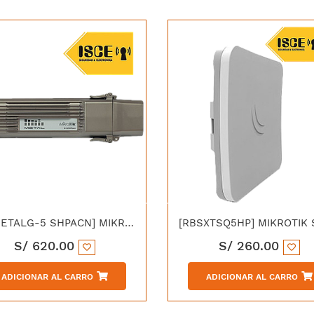
[RBMETALG-5 SHPACN] MIKROTIK RB-METAL 52 AC CONECTOR MACHO (720MHZ CPU) 64 MB RAM 2.4/5GHZ OS L4 POE ANTENA OMNIDIRECCIONAL
S/
620.00
S/
260.00
ADICIONAR AL CARRO
ADICIONAR AL CARRO