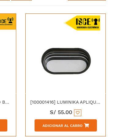
[G120LED] LUMINIKA FOCO BOLA G 120 LED 18W
[100001416] LUMINIKA APLIQUE OVALADO REJILLA 20W IP65 LUZ CALIDA
S/
55.00
ADICIONAR AL CARRO