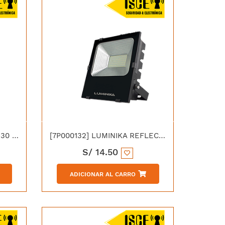
[7P006788] LUMINIKA PAR 30 LED 11W 3000K LUZ CALIDA
[7P000132] LUMINIKA REFLECTOR LED 10W 6000K LUZ BLANCA
S/
14.50
ADICIONAR AL CARRO