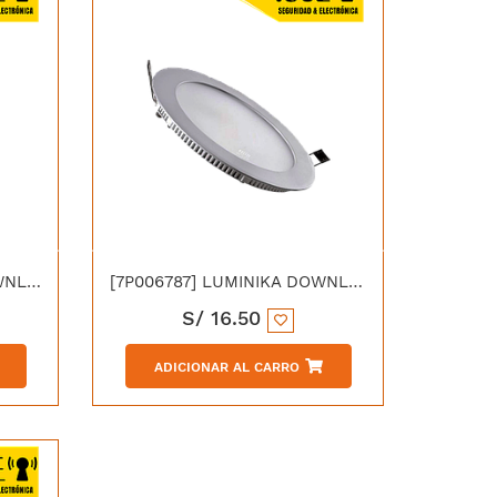
[7P006907] LUMINIKA DOWNLIGHT LED ADOSABLE REDONDO 24W 6000K LF
[7P006787] LUMINIKA DOWNLIGHT LED EMPOTRABLE REDONDO 18W 6000K LF
S/
16.50
ADICIONAR AL CARRO