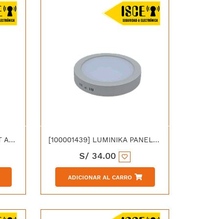
[7P001267] LUMINIKA SPOT ADOSADO LED 14W 3000K
[100001439] LUMINIKA PANEL LED MULTIFUNCIONAL REDONDO 18W
S/
34.00
ADICIONAR AL CARRO