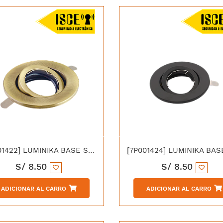
[7P001422] LUMINIKA BASE SPOT LLANO GU10 BRONCE
S/
8.50
S/
8.50
ADICIONAR AL CARRO
ADICIONAR AL CARRO