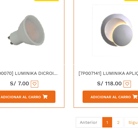
[7P000070] LUMINIKA DICROICO LED GU10 6W 3000K LC
S/
7.00
S/
118.00
ADICIONAR AL CARRO
ADICIONAR AL CARRO
Anterior
1
2
Sigu