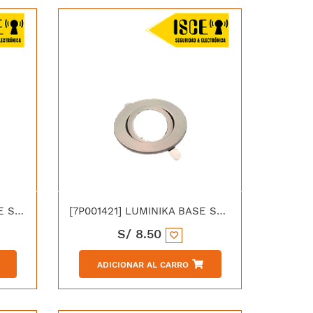
[7P001424] LUMINIKA BASE SPOT LLANO GU10 NEGRO
[7P001421] LUMINIKA BASE SPOT LLANO GU10 NIQUEL
S/
8.50
ADICIONAR AL CARRO