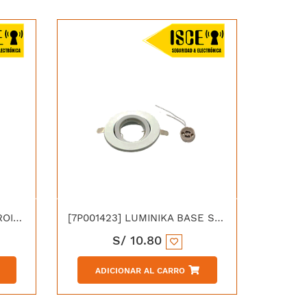
[7P000403] LUMINIKA DICROICO LED GU10 8W 6000K
[7P001423] LUMINIKA BASE SPOT LLANO GU10 BLANCO
S/
10.80
ADICIONAR AL CARRO