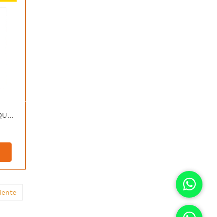
[7P007141] LUMINIKA APLIQUE LED BETA 9W 3000K IP20
iente