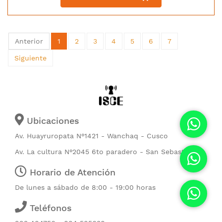
Anterior
1
2
3
4
5
6
7
Siguiente
Ubicaciones
Av. Huayruropata N°1421 - Wanchaq - Cusco
Av. La cultura N°2045 6to paradero - San Sebastián
Horario de Atención
De lunes a sábado de 8:00 - 19:00 horas
Teléfonos