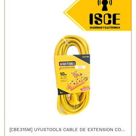
[CBE315M] UYUSTOOLS CABLE DE EXTENSION CON 3 TOMAS 15M