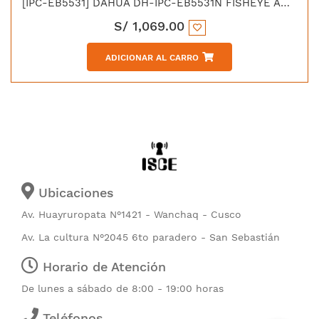
[IPC-EB5531] DAHUA DH-IPC-EB5531N FISHEYE ANTIV 1/2.7'' 5MP IP67 IK08 C/MICRO
S/
1,069.00
ADICIONAR AL CARRO
Ubicaciones
Av. Huayruropata N°1421 - Wanchaq - Cusco
Av. La cultura N°2045 6to paradero - San Sebastián
Horario de Atención
De lunes a sábado de 8:00 - 19:00 horas
Teléfonos